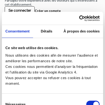
Partagez votre expérience avec les visiteurs qui s'intéressent à
cet établissement.
Se connecter
Créer un compte
PRÉNOM
Consentement
Détails
À propos des cookies
NOM
EMAIL
Ce site web utilise des cookies.
Nous utilisons des cookies afin de mesurer l’audience et
NOTE
améliorer les performances de notre site.
MON AVIS
Ces cookies nous permettent d’analyser la fréquentation
et l’utilisation du site via Google Analytics 4.
Vous pouvez accepter ou refuser ces cookies à tout
moment.
Sélection
VOTRE AVIS EN IMAGE/VIDÉO
Nécessaires